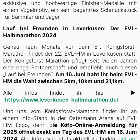
exklusive und hochwertige Finisher-Medaille mit
einem Vogelmotiv, ein sehr begehrtes Schmuckstück
für Sammler und Jäger.
Lauf bei Freunden in Leverkusen: Der EVL-
Halbmarathon 2024
Genau neun Monate vor dem 51. Königsforst-
Marathon findet der 22. EVL-HM in Leverkusen statt.
Der Königsforst-Marathon pflegt seit vielen Jahren
eine enge Partnerschaft und empfiehlt euch diesen
„Lauf bei Freunden“.
Am 16. Juni habt ihr beim EVL-
HM die Wahl zwischen 5km, 10km und 21,1km.
Alle Infos findet ihr hier ►
https://www.leverkusen-halbmarathon.de/
Und uns vom Königsforst-Marathon findet Ihr an
einem Info-Stand in der Ostermann Arena auf EVL
HM Expo, denn d
ie Köfo-Online-Anmeldung für
2025 öffnet exakt am Tag des EVL-HM am 16. Juni
2024.
Alle Infos sind stets aktuell zu finden
hier auf