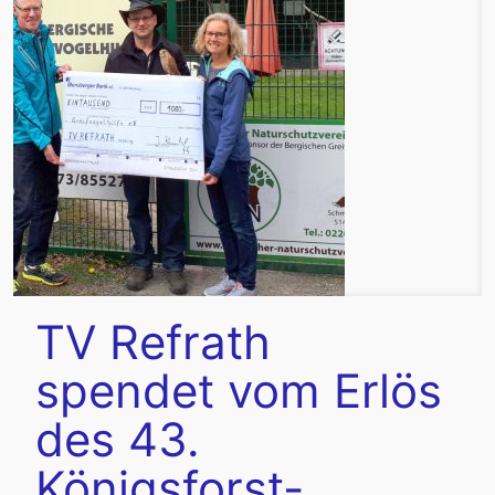
TV Refrath
spendet vom Erlös
des 43.
Königsforst-